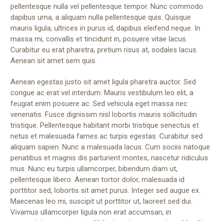
pellentesque nulla vel pellentesque tempor. Nunc commodo
dapibus urna, a aliquam nulla pellentesque quis. Quisque
mauris ligula, ultrices in purus id, dapibus eleifend neque. In
massa mi, convallis et tincidunt in, posuere vitae lacus.
Curabitur eu erat pharetra, pretium risus at, sodales lacus.
Aenean sit amet sem quis.
Aenean egestas justo sit amet ligula pharetra auctor. Sed
congue ac erat vel interdum. Mauris vestibulum leo elit, a
feugiat enim posuere ac. Sed vehicula eget massa nec
venenatis. Fusce dignissim nisl lobortis mauris sollicitudin
tristique. Pellentesque habitant morbi tristique senectus et
netus et malesuada fames ac turpis egestas. Curabitur sed
aliquam sapien. Nunc a malesuada lacus. Cum sociis natoque
penatibus et magnis dis parturient montes, nascetur ridiculus
mus. Nunc eu turpis ullamcorper, bibendum diam ut,
pellentesque libero. Aenean tortor dolor, malesuada id
porttitor sed, lobortis sit amet purus. Integer sed augue ex.
Maecenas leo mi, suscipit ut porttitor ut, laoreet sed dui.
Vivamus ullamcorper ligula non erat accumsan, in