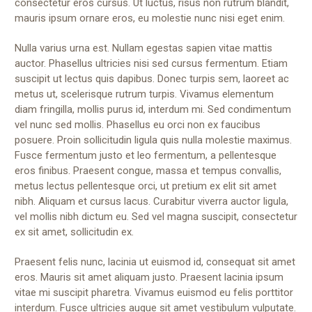
consectetur eros cursus. Ut luctus, risus non rutrum blandit,
mauris ipsum ornare eros, eu molestie nunc nisi eget enim.
Nulla varius urna est. Nullam egestas sapien vitae mattis
auctor. Phasellus ultricies nisi sed cursus fermentum. Etiam
suscipit ut lectus quis dapibus. Donec turpis sem, laoreet ac
metus ut, scelerisque rutrum turpis. Vivamus elementum
diam fringilla, mollis purus id, interdum mi. Sed condimentum
vel nunc sed mollis. Phasellus eu orci non ex faucibus
posuere. Proin sollicitudin ligula quis nulla molestie maximus.
Fusce fermentum justo et leo fermentum, a pellentesque
eros finibus. Praesent congue, massa et tempus convallis,
metus lectus pellentesque orci, ut pretium ex elit sit amet
nibh. Aliquam et cursus lacus. Curabitur viverra auctor ligula,
vel mollis nibh dictum eu. Sed vel magna suscipit, consectetur
ex sit amet, sollicitudin ex.
Praesent felis nunc, lacinia ut euismod id, consequat sit amet
eros. Mauris sit amet aliquam justo. Praesent lacinia ipsum
vitae mi suscipit pharetra. Vivamus euismod eu felis porttitor
interdum. Fusce ultricies augue sit amet vestibulum vulputate.